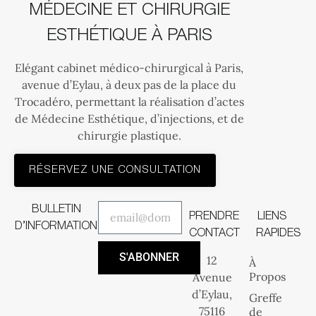
MÉDECINE ET CHIRURGIE
ESTHÉTIQUE À PARIS
Elégant cabinet médico-chirurgical à Paris,
avenue d’Eylau, à deux pas de la place du
Trocadéro, permettant la réalisation d’actes
de Médecine Esthétique, d’injections, et de
chirurgie plastique.
RÉSERVEZ UNE CONSULTATION
BULLETIN
PRENDRE
LIENS
D’INFORMATION
CONTACT
RAPIDES
S'ABONNER
12
À
Propos
Avenue
d’Eylau,
Greffe
75116
de