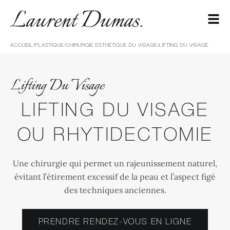
ACCUEIL
/
PLASTIQUE
/
CHIRURGIE ESTHÉTIQUE DU VISAGE
/
LIFTING DU VISAGE
Lifting Du Visage
LIFTING DU VISAGE
OU RHYTIDECTOMIE
Une chirurgie qui permet un rajeunissement naturel,
évitant l’étirement excessif de la peau et l’aspect figé
des techniques anciennes.
PRENDRE RENDEZ-VOUS EN LIGNE